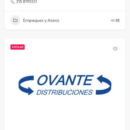
315 8195511
Empaques y Aseos
38
POPULAR