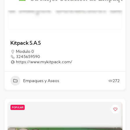
Kitpack S.A.S
Modulo 0
3245659590
https://www.mykitpack.com/
Empaques y Aseos
272
POPULAR