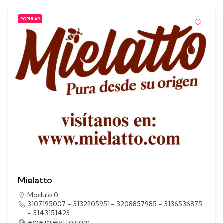
POPULAR
Mielatto
Modulo 0
3107195007 - 3132205951 - 3208857985 - 3136536875
- 3143151423
www.mielatto.com