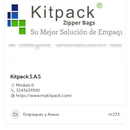
Kitpack S.A.S
Modulo 0
3245659590
https://www.mykitpack.com/
Empaques y Aseos
273