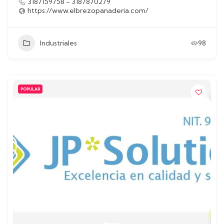
3187159758 - 3187870279
https://www.elbrezopanaderia.com/
Industriales
98
POPULAR