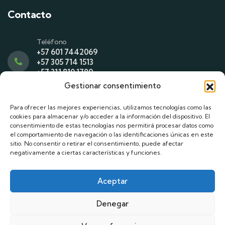
Contacto
Teléfono
+57 601 7442069
+57 305 714 1513
+57 311 810 1789
Gestionar consentimiento
Correo
Para ofrecer las mejores experiencias, utilizamos tecnologías como las
asistenteadministrativo@codabas.com
cookies para almacenar y/o acceder a la información del dispositivo. El
asistentedegerencia@codabas.com
consentimiento de estas tecnologías nos permitirá procesar datos como
el comportamiento de navegación o las identificaciones únicas en este
sitio. No consentir o retirar el consentimiento, puede afectar
Dirección
negativamente a ciertas características y funciones.
Cra. 7 No. 180 – 75. Bogotá, D.C
Aceptar
Denegar
© 2025 todos los derechos reservados Codabas.