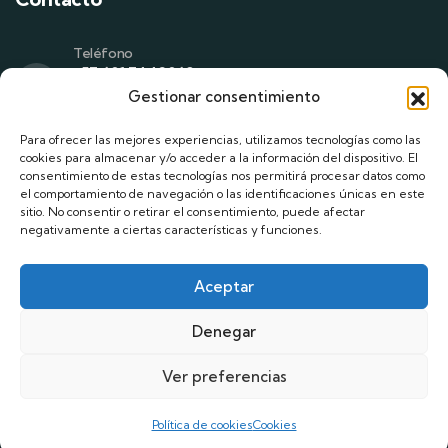
Teléfono
+57 601 7442069
+57 305 714 1513
Gestionar consentimiento
+57 311 810 1789
Para ofrecer las mejores experiencias, utilizamos tecnologías como las
Correo
cookies para almacenar y/o acceder a la información del dispositivo. El
asistenteadministrativo@codabas.com
consentimiento de estas tecnologías nos permitirá procesar datos como
asistentedegerencia@codabas.com
el comportamiento de navegación o las identificaciones únicas en este
sitio. No consentir o retirar el consentimiento, puede afectar
negativamente a ciertas características y funciones.
Dirección
Cra. 7 No. 180 – 75. Bogotá, D.C
Aceptar
Denegar
© 2025 todos los derechos reservados Codabas.
Ver preferencias
Aviso legal
|
Políticas de privacidad
|
Políticas de cookies
Política de cookies
Cookies