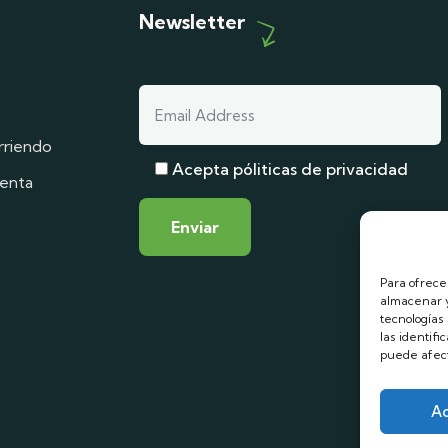
Newsletter
rriendo
Acepta póliticas de privacidad
venta
Para ofrece
almacenar y
tecnologías
las identifi
puede afect
A