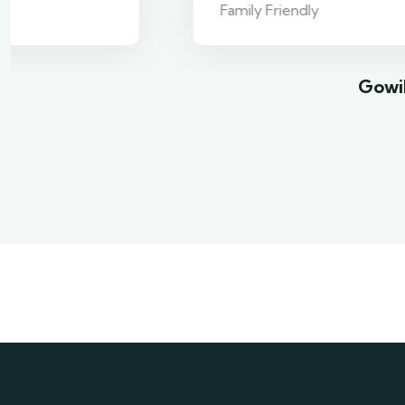
Family Friendly
Gowil