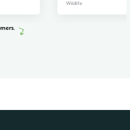
Wildlife
omers.