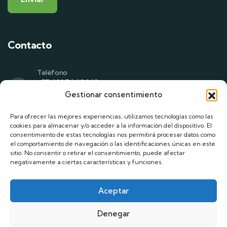
Contacto
Teléfono
+57 601 7442069
+57 305 714 1513
Gestionar consentimiento
+57 311 810 1789
Para ofrecer las mejores experiencias, utilizamos tecnologías como las
Correo
cookies para almacenar y/o acceder a la información del dispositivo. El
asistenteadministrativo@codabas.com
consentimiento de estas tecnologías nos permitirá procesar datos como
asistentedegerencia@codabas.com
el comportamiento de navegación o las identificaciones únicas en este
sitio. No consentir o retirar el consentimiento, puede afectar
negativamente a ciertas características y funciones.
Dirección
Cra. 7 No. 180 – 75. Bogotá, D.C
Aceptar
Denegar