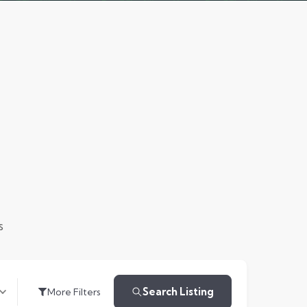
s
Search Listing
More Filters