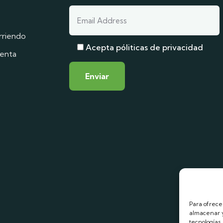
rriendo
Acepta póliticas de privacidad
venta
Para ofrece
almacenar y
tecnologías