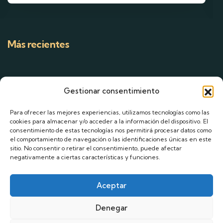
Más recientes
Categorias
Gestionar consentimiento
Para ofrecer las mejores experiencias, utilizamos tecnologías como las
cookies para almacenar y/o acceder a la información del dispositivo. El
consentimiento de estas tecnologías nos permitirá procesar datos como
el comportamiento de navegación o las identificaciones únicas en este
Este es el encabezado
sitio. No consentir o retirar el consentimiento, puede afectar
negativamente a ciertas características y funciones.
Lorem fistrum por la
Aceptar
Denegar